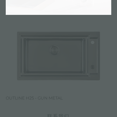
OUTLINE H25
OUTLINE H25 - GUN METAL
联系我们