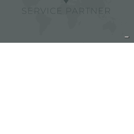
Foster 服务商
分享
FOSTER S.P.A.
Via M.S. Ottone, 18-20