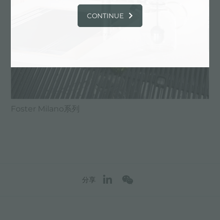
CONTINUE
Foster Milano系列
分享