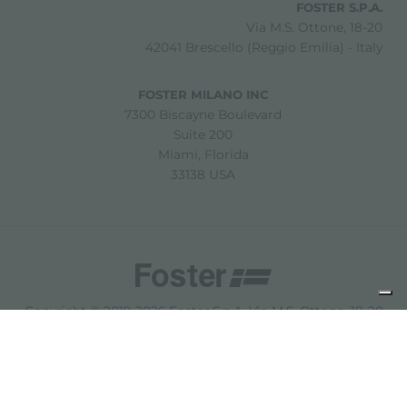
FOSTER S.P.A.
Via M.S. Ottone, 18-20
42041 Brescello (Reggio Emilia) - Italy
FOSTER MILANO INC
7300 Biscayne Boulevard
Suite 200
Miami, Florida
33138 USA
Copyright © 2019-2026 Foster S.p.A. Via M.S. Ottone, 18-20
42041 Brescello (Reggio Emilia) - Italy
P. Iva: 01072310350 | REA RE 11802 | Cap. Soc. 2.500.000 €
i.v.
法律声明
隐私政策
Cookie policy
免责声明
网站地图