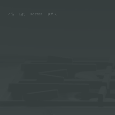
产品
新闻
联系人
FOSTER
产品
体验
公司
联系人
服务
零售商
社交
厨房
FOSTER服务
目录
水槽
NEWSROOM
集团
信息请求
客户定制
零售商
FACEBOOK
AESTHETICA
FOSTER服务商
产品
事件
INSTAGRAM
PVD
龙头
价值
加入我们
直接协助
成为FOSTER官方零售商
成为FOSTER服务
AEST
LINKEDIN
项目
电磁炉
历史
FOSTER学院
YOUTUBE
燃气灶
持续性
产品保养建议
抽油烟机
WARRANTY
烤箱及配套产品
RANGETOP和TOP INOX系列
冰箱
洗碗机