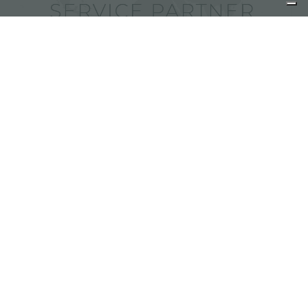
Foster 服务商
分享
FOSTER S.P.A.
Via M.S. Ottone, 18-20
42041 Brescello (Reggio Emilia) - Italy