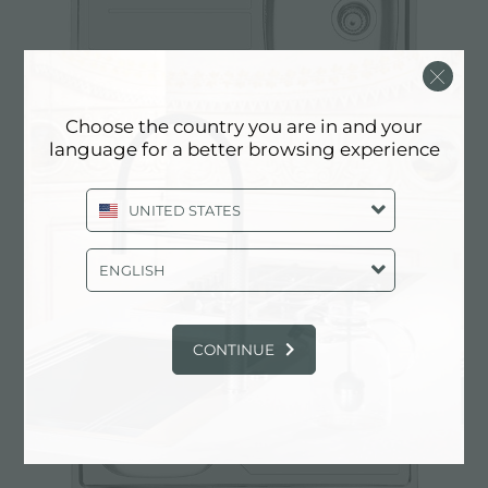
Choose the country you are in and your
language for a better browsing experience
水槽 S1000
UNITED STATES
ENGLISH
CONTINUE