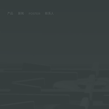
产品
新闻
联系人
FOSTER
产品
体验
公司
联系人
服务
零售商
社交
厨房
FOSTER服务
目录
水槽
NEWSROOM
集团
信息请求
客户定制
零售商
FACEBOOK
AESTHETICA
FOSTER服务商
产品
事件
INSTAGRAM
PVD
龙头
价值
加入我们
直接协助
成为FOSTER官方零售商
成为FOSTER服务
AEST
LINKEDIN
项目
电磁炉
历史
FOSTER学院
YOUTUBE
燃气灶
持续性
产品保养建议
抽油烟机
WARRANTY
烤箱及配套产品
RANGETOP和TOP INOX系列
冰箱
洗碗机