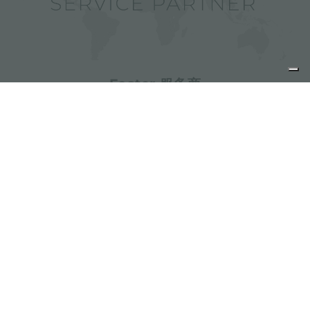
Foster 服务商
分享
FOSTER S.P.A.
Via M.S. Ottone, 18-20
42041 Brescello (Reggio Emilia) - Italy