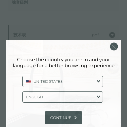
噪音级别
技术表
pdf
Choose the country you are in and your
language for a better browsing experience
UNITED STATES
ENGLISH
CONTINUE