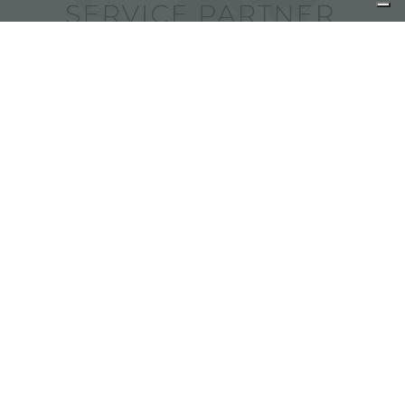
Foster 服务商
分享
FOSTER S.P.A.
Via M.S. Ottone, 18-20
42041 Brescello (Reggio Emilia) - Italy