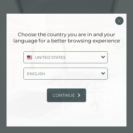
Choose the country you are in and your
language for a better browsing experience
抽油烟机 Peraria inox
UNITED STATES
ENGLISH
CONTINUE