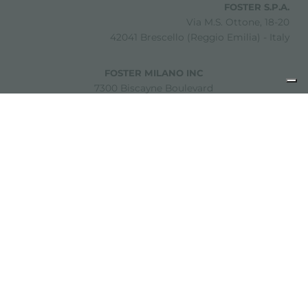
FOSTER S.P.A.
Via M.S. Ottone, 18-20
42041 Brescello (Reggio Emilia) - Italy
FOSTER MILANO INC
7300 Biscayne Boulevard
Suite 200
Miami, Florida
33138 USA
Copyright © 2019-2026 Foster S.p.A. Via M.S. Ottone, 18-20
42041 Brescello (Reggio Emilia) - Italy
P. Iva: 01072310350 | REA RE 11802 | Cap. Soc. 2.500.000 €
i.v.
法律声明
隐私政策
Cookie policy
免责声明
网站地图