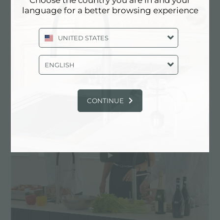
Choose the country you are in and your
language for a better browsing experience
UNITED STATES
HappyHour 台面
ENGLISH
CONTINUE