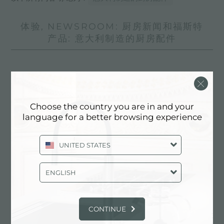
体验, NEWSROOM: 厨房新闻和福斯特
产品: 意大利制造的厨房配件
Choose the country you are in and your
language for a better browsing experience
UNITED STATES
ENGLISH
CONTINUE