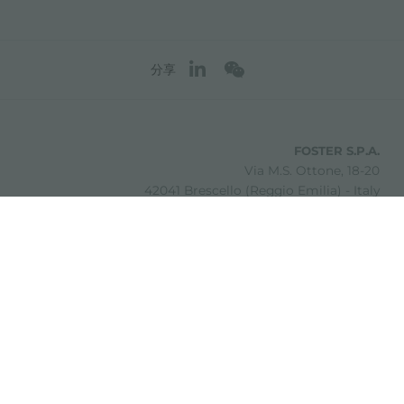
分享
FOSTER S.P.A.
Via M.S. Ottone, 18-20
42041 Brescello (Reggio Emilia) - Italy
FOSTER MILANO INC
7300 Biscayne Boulevard
Suite 200
Miami, Florida
33138 USA