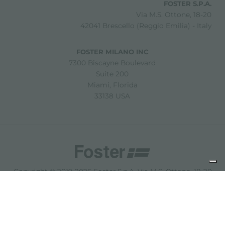
FOSTER S.P.A.
Via M.S. Ottone, 18-20
42041 Brescello (Reggio Emilia) - Italy
FOSTER MILANO INC
7300 Biscayne Boulevard
Suite 200
Miami, Florida
33138 USA
Copyright © 2019-2026 Foster S.p.A. Via M.S. Ottone, 18-20
42041 Brescello (Reggio Emilia) - Italy
P. Iva: 01072310350 | REA RE 11802 | Cap. Soc. 2.500.000 €
i.v.
法律声明
隐私政策
Cookie policy
免责声明
网站地图