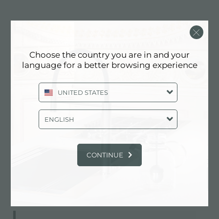
详细资料
Choose the country you are in and your
language for a better browsing experience
产品编号
8530000
UNITED STATES
水槽附件
沥水篮
ENGLISH
表面处理
CONTINUE
安装孔