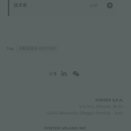
技术表
pdf
Tag:
分配器回合 8530 000
分享
FOSTER S.P.A.
Via M.S. Ottone, 18-20
42041 Brescello (Reggio Emilia) - Italy
FOSTER MILANO INC