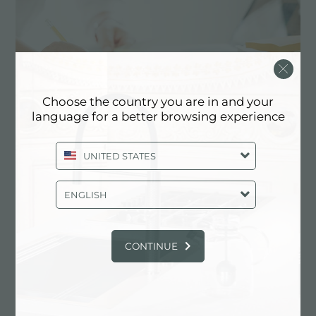
Choose the country you are in and your
language for a better browsing experience
UNITED STATES
定制化设计
ENGLISH
实现定制化是Foster产品的独特元素。
CONTINUE