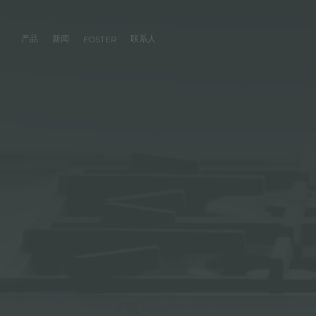
产品
新闻
联系人
FOSTER
产品
体验
公司
联系人
服务
零售商
社交
厨房
FOSTER服务
目录
水槽
NEWSROOM
集团
信息请求
客户定制
零售商
FACEBOOK
AESTHETICA
FOSTER服务商
产品
事件
INSTAGRAM
PVD
龙头
价值
加入我们
直接协助
成为FOSTER官方零售商
成为FOSTER服务
AEST
LINKEDIN
项目
电磁炉
历史
FOSTER学院
YOUTUBE
燃气灶
持续性
产品保养建议
抽油烟机
WARRANTY
烤箱及配套产品
RANGETOP和TOP INOX系列
冰箱
洗碗机