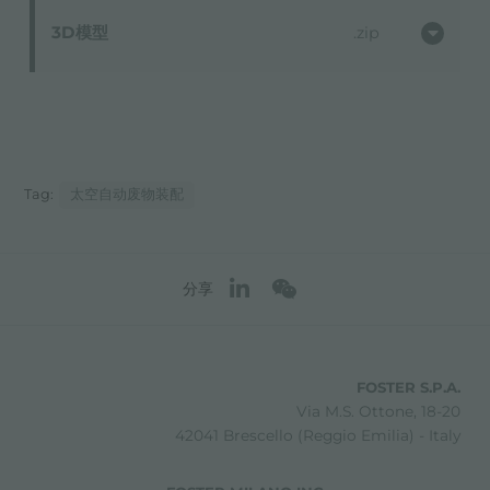
3D模型
zip
Tag:
太空自动废物装配
分享
FOSTER S.P.A.
Via M.S. Ottone, 18-20
42041 Brescello (Reggio Emilia) - Italy