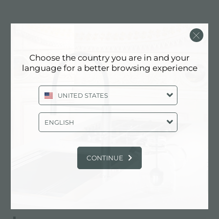
详细资料
Choose the country you are in and your
language for a better browsing experience
产品编号
8407108
UNITED STATES
水槽附件
浪费
ENGLISH
安装孔
CONTINUE
技术表
pdf