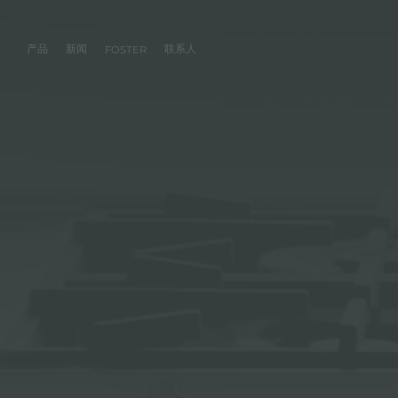
产品
新闻
联系人
FOSTER
产品
体验
公司
联系人
服务
零售商
社交
厨房
FOSTER服务
目录
水槽
NEWSROOM
集团
信息请求
客户定制
零售商
FACEBOOK
AESTHETICA
FOSTER服务商
产品
事件
INSTAGRAM
PVD
龙头
价值
加入我们
直接协助
成为FOSTER官方零售商
成为FOSTER服务
AEST
LINKEDIN
项目
电磁炉
历史
FOSTER学院
YOUTUBE
燃气灶
持续性
产品保养建议
抽油烟机
WARRANTY
烤箱及配套产品
RANGETOP和TOP INOX系列
冰箱
洗碗机