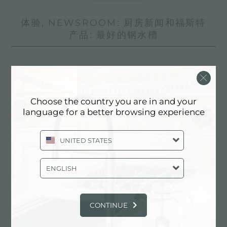
体验, NEWSROOM: 厨房新闻和福斯特
产品: 最好的钢水槽
Choose the country you are in and your
language for a better browsing experience
UNITED STATES
ENGLISH
CONTINUE
Foster荣获 2021 年 Archiproducts 设计大奖