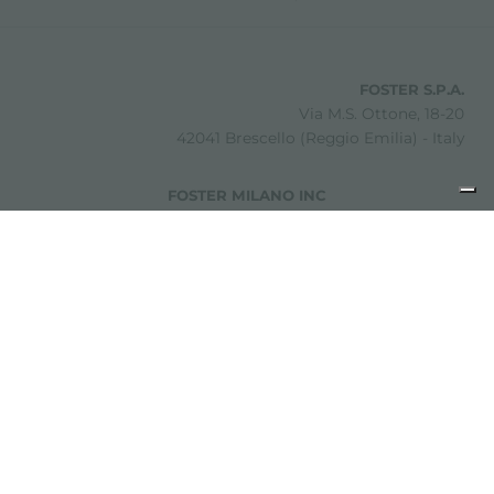
FOSTER S.P.A.
Via M.S. Ottone, 18-20
42041 Brescello (Reggio Emilia) - Italy
FOSTER MILANO INC
7300 Biscayne Boulevard
Suite 200
Miami, Florida
33138 USA
Copyright © 2019-2026 Foster S.p.A. Via M.S. Ottone, 18-20
42041 Brescello (Reggio Emilia) - Italy