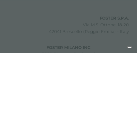
FOSTER S.P.A.
Via M.S. Ottone, 18-20
42041 Brescello (Reggio Emilia) - Italy
FOSTER MILANO INC
7300 Biscayne Boulevard
Suite 200
Miami, Florida
33138 USA
Copyright © 2019-2026 Foster S.p.A. Via M.S. Ottone, 18-20
42041 Brescello (Reggio Emilia) - Italy
P. Iva: 01072310350 | REA RE 11802 | Cap. Soc. 2.500.000 €