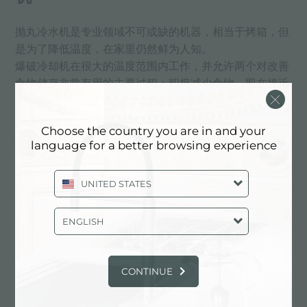
抛丸冷水机是专业领域不可或缺的机器，相当于烤箱，但
是为了降低温度，在家里仍然鲜为人知。
爆破冷却机在很大的温度范围内工作，并允许两个对改善
食物储存非常有用的主要过程：积极减少食物，即在接近
零的温度下快速冷却食物，这使食物有更长的保质期，负
伐或冷冻，允许微量食物，在尊重食物纤维的情况下，将
Choose the country you are in and your
食物中含有的液体结晶。
language for a better browsing experience
Foster 机器具有专业性能，通过简单直观的编程和专为
UNITED STATES
国内用户设计的一组独特的附加功能得到改进。
ENGLISH
以下所有内容 标记为：
厨房爆炸冷水机
体验, NEWSROOM: 厨房新闻和福斯特
CONTINUE
产品: 厨房爆炸冷水机