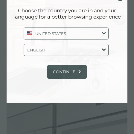
Choose the country you are in and your
真空抽屉不仅仅是一种保存技术。
language for a better browsing experience
真空抽屉使空气稀薄，然后密封。这样可以提取出氧气，
UNITED STATES
阻止细菌繁殖。真空包装的优点不仅限于保存。
在烹饪
中，由于没有液体的分散以及更精准的温度控制，它可以
ENGLISH
实现更好的均匀性，并可以在较低的温度下工作，从而保
留了颜色和口味这两个最敏感的感官成分不变。
Foster的真空抽屉可以在很小的空间内实现专业效果和强
CONTINUE
大的多功能性。