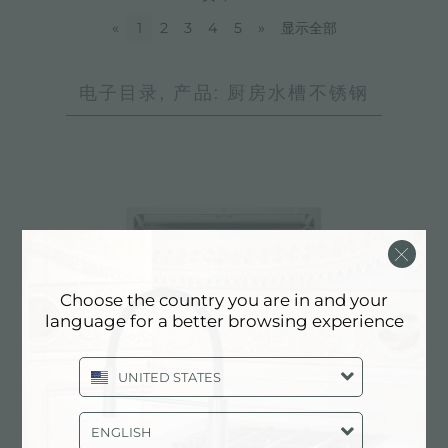
«
1
2
3
4
5
»
显示全部
电子目录, 产品: 厨房水槽不锈钢
Choose the country you are in and your
language for a better browsing experience
UNITED STATES
ENGLISH