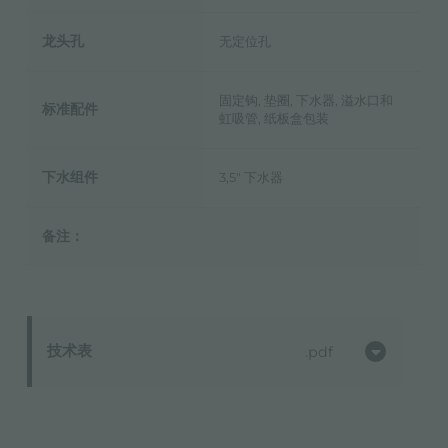
龙头孔
无定位孔
固定钩, 垫圈, 下水器, 溢水口和
标准配件
虹吸管, 纸板盒包装
下水组件
3,5" 下水器
备注：
技术表
pdf