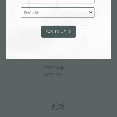
ENGLISH
CONTINUE
HDPE 砧板
8657 001
配对