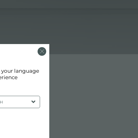
d your language
erience
SH
FOSTER FL