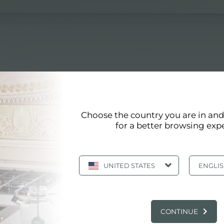
Choose the country you are in an
for a better browsing exp
FL
UNITED STATES
ENGLI
ROOM: 厨房新闻和福斯特产品: 多功能爆炸冷水机 
CONTINUE