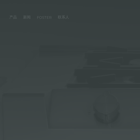
产品
新闻
联系人
FOSTER
产品
体验
公司
联系人
服务
零售商
社交
厨房
FOSTER服务
目录
水槽
NEWSROOM
集团
信息请求
客户定制
零售商
FACEBOOK
AESTHETICA
FOSTER服务商
产品
事件
INSTAGRAM
PVD
龙头
价值
加入我们
直接协助
成为FOSTER官方零售商
成为FOSTER服务
AEST
LINKEDIN
项目
电磁炉
历史
FOSTER学院
YOUTUBE
燃气灶
持续性
产品保养建议
抽油烟机
WARRANTY
烤箱及配套产品
RANGETOP和TOP INOX系列
冰箱
洗碗机