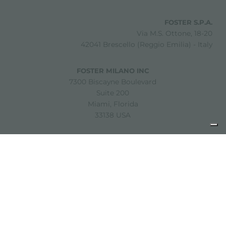
FOSTER S.P.A.
Via M.S. Ottone, 18-20
42041 Brescello (Reggio Emilia) - Italy
FOSTER MILANO INC
7300 Biscayne Boulevard
Suite 200
Miami, Florida
33138 USA
Copyright © 2019-2026 Foster S.p.A. Via M.S. Ottone, 18-20
42041 Brescello (Reggio Emilia) - Italy
P. Iva: 01072310350 | REA RE 11802 | Cap. Soc. 2.500.000 €
i.v.