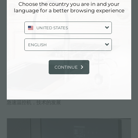
Choose the country you are in and your
language for a better browsing experience
UNITED STATES
ENGLISH
CONTINUE
急速温控机，技术的发展