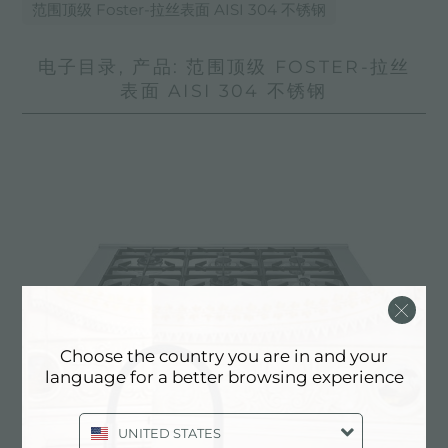
范围顶级 Foster-拉丝表面 AISI 304 不锈钢
电子目录, 产品: 范围顶级 FOSTER-拉丝
表面 AISI 304 不锈钢
Choose the country you are in and your
language for a better browsing experience
UNITED STATES
Rangetop Foster Milano