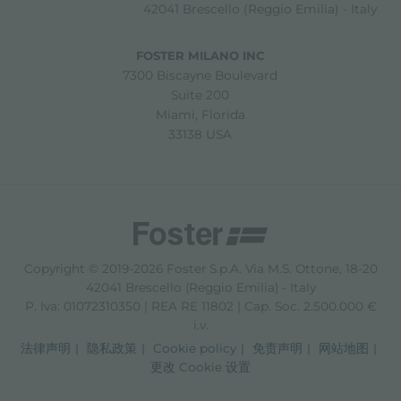
42041 Brescello (Reggio Emilia) - Italy
FOSTER MILANO INC
7300 Biscayne Boulevard
Suite 200
Miami, Florida
33138 USA
Copyright © 2019-2026 Foster S.p.A. Via M.S. Ottone, 18-20
42041 Brescello (Reggio Emilia) - Italy
P. Iva: 01072310350 | REA RE 11802 | Cap. Soc. 2.500.000 €
i.v.
法律声明
隐私政策
Cookie policy
免责声明
网站地图
更改 Cookie 设置