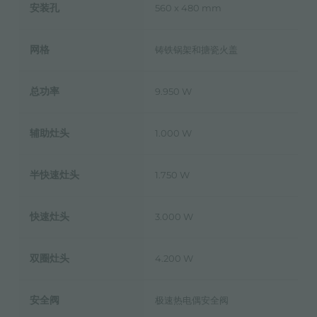
安装孔
560 x 480 mm
网格
铸铁锅架和搪瓷火盖
总功率
9.950 W
辅助灶头
1.000 W
半快速灶头
1.750 W
快速灶头
3.000 W
双圈灶头
4.200 W
安全阀
极速热电偶安全阀