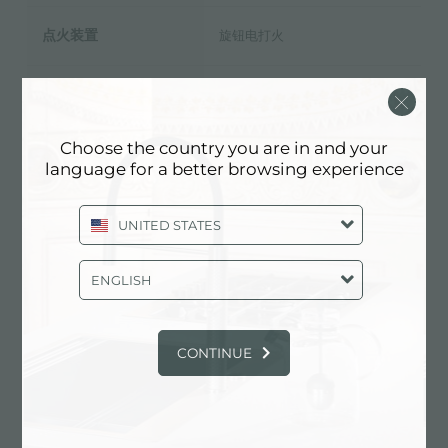
点火装置
旋钮电打火
标配天然气气嘴，包装内含LPG
气源类型
液化气气嘴
Choose the country you are in and your
language for a better browsing experience
类型
燃气灶
UNITED STATES
ENGLISH
技术表
pdf
CONTINUE
用户手册
pdf