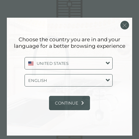
Choose the country you are in and your
language for a better browsing experience
灰色网格底座 Arya PVD Copper
UNITED STATES
ENGLISH
CONTINUE