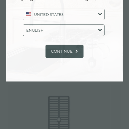
UNITED STATES
ENGLISH
技术表
pdf
CONTINUE
备择方案