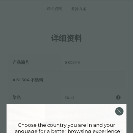
详细资料
备择方案
详细资料
产品编号
8803119
AISI 304 不锈钢
染色
Gold
质地
磨砂
Choose the country you are in and your
language for a better browsing experience
配件
抽油烟机配件