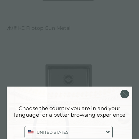
水槽 KE Filotop Gun Metal
Choose the country you are in and your
language for a better browsing experience
UNITED STATES
水槽 KE Filotop Gun Metal