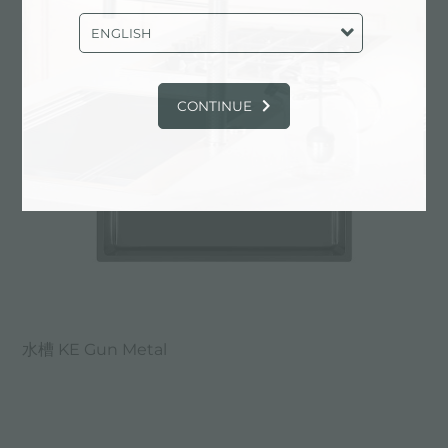
ENGLISH
CONTINUE
水槽 KE Gun Metal