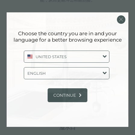
能，从而更耐冲击和耐刮擦。
3.5" 下水器提篮
Choose the country you are in and your
language for a better browsing experience
Foster®水槽均配备了3.5”下水器，有可防止固体
颗粒流入下水器的实用篮式塞。3.5”下水器允许
使用Foster®碎渣机，可与所有型号兼容。
UNITED STATES
ENGLISH
小倒角
具有现代设计和更大容量的方形碗，具有最小的美观性和
CONTINUE
极高的实用性。
溢水口