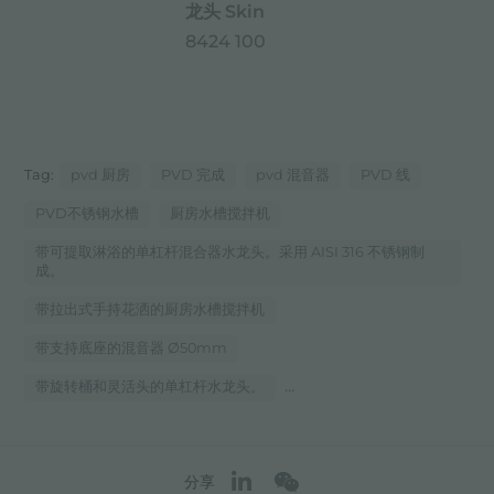
龙头 Skin
8424 100
Tag:
pvd 厨房
PVD 完成
pvd 混音器
PVD 线
PVD不锈钢水槽
厨房水槽搅拌机
带可提取淋浴的单杠杆混合器水龙头。采用 AISI 316 不锈钢制
成。
带拉出式手持花洒的厨房水槽搅拌机
带支持底座的混音器 Ø50mm
...
带旋转桶和灵活头的单杠杆水龙头。
分享