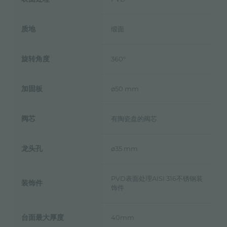
质地
缎面
旋转角度
360°
加固板
ø50 mm
阀芯
有陶瓷盘的阀芯
龙头孔
ø35 mm
PVD表面处理AISI 316不锈钢装
装饰件
饰件
台面最大厚度
40mm