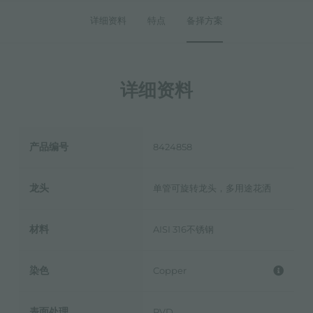
详细资料
特点
备择方案
详细资料
产品编号
8424858
龙头
单管可旋转龙头，多用途花洒
材料
AISI 316不锈钢
染色
Copper
表面处理
PVD