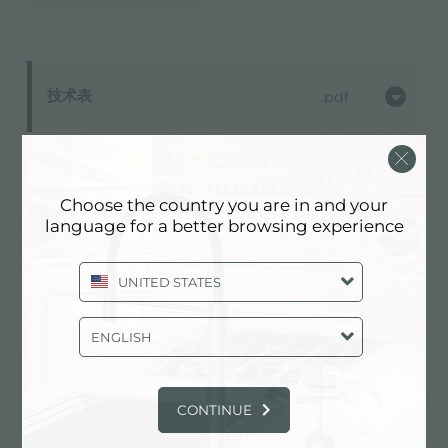
技术表
pdf
Choose the country you are in and your
language for a better browsing experience
UNITED STATES
ENGLISH
CONTINUE