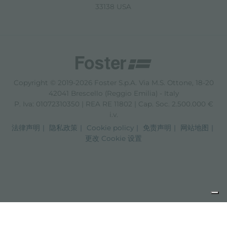
33138 USA
Copyright © 2019-2026 Foster S.p.A. Via M.S. Ottone, 18-20
42041 Brescello (Reggio Emilia) - Italy
P. Iva: 01072310350 | REA RE 11802 | Cap. Soc. 2.500.000 €
i.v.
法律声明
隐私政策
Cookie policy
免责声明
网站地图
更改 Cookie 设置