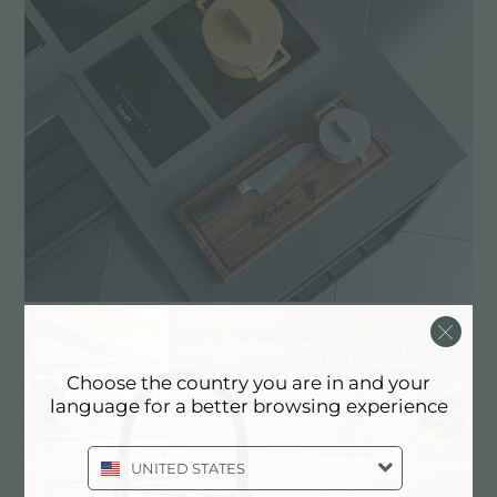
Castone
为适应电磁炉技术而进行的钢质雕琢
Choose the country you are in and your
language for a better browsing experience
UNITED STATES