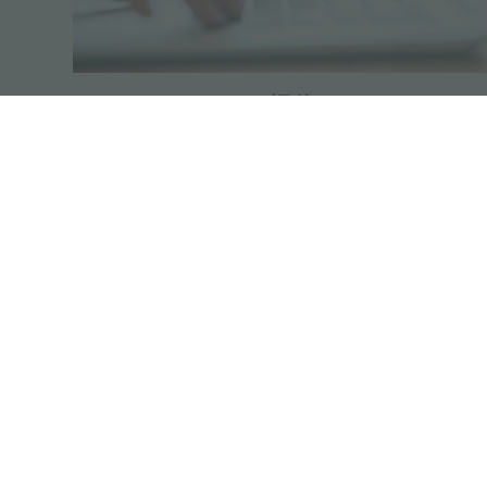
报价
42041 Brescello