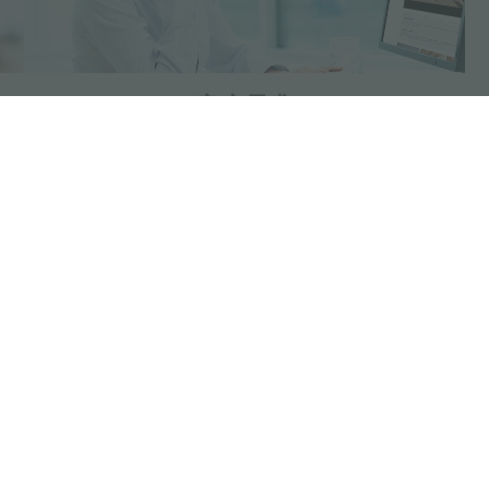
客户需求
分享
FOSTER S.P.A.
FOSTER MILANO INC
Via M.S. Ottone, 18-20
7300 Biscayne Boulev
 (Reggio Emilia) - Italy
Suite 200