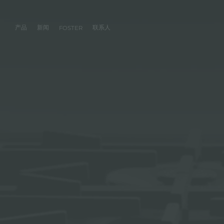
产品
新闻
联系人
FOSTER
产品
体验
公司
联系人
服务
零售商
社交
厨房
FOSTER服务
目录
水槽
NEWSROOM
集团
信息请求
客户定制
零售商
FACEBOOK
AESTHETICA
FOSTER服务商
产品
事件
INSTAGRAM
PVD
龙头
价值
加入我们
直接协助
成为FOSTER官方零售商
成为FOSTER服务
AEST
LINKEDIN
项目
电磁炉
历史
FOSTER学院
YOUTUBE
燃气灶
持续性
产品保养建议
抽油烟机
WARRANTY
烤箱及配套产品
RANGETOP和TOP INOX系列
冰箱
洗碗机