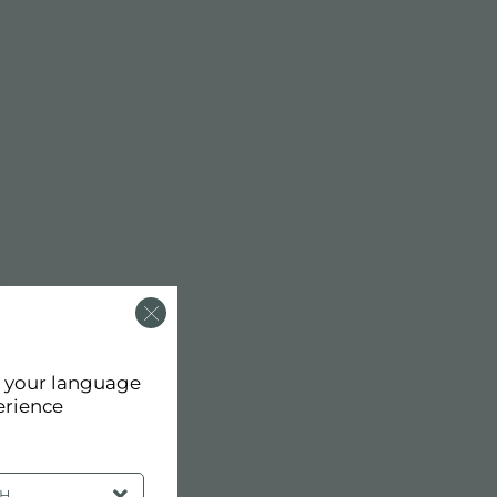
d your language
erience
SH