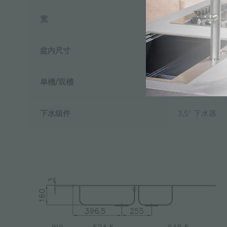
宽
116 cm
盆内尺寸
450x400 + 
单槽/双槽
双槽
下水组件
3,5" 下水器