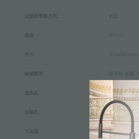
边型和安装方式
斜边
底座
90 cm
尺寸
1173x513 mm
标准配件
固定钩, 垫圈,
龙头孔
1个定位孔 -
安装孔
1140 x 480 
下水器
是