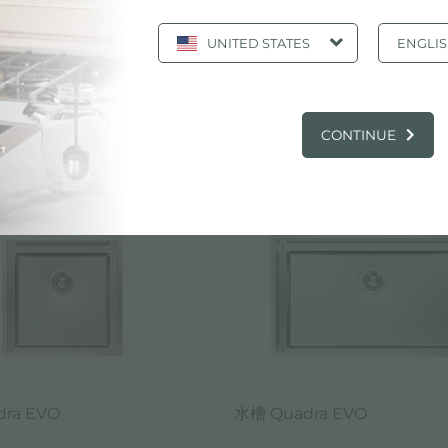
UNITED STATES
ENGLI
页 11/15
«
11
12
13
14
15
»
显示全部
CONTINUE
电子目录, 产品: 水槽 表面处理 拉丝 FOSTER
ra EVO
水槽 Quadra EVO