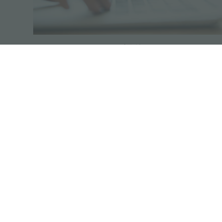
报价
42041 Brescello