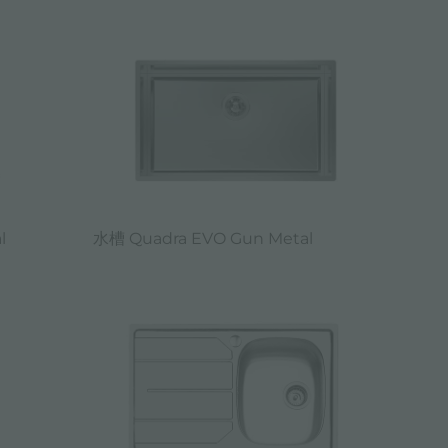
l
水槽 Quadra EVO Gun Metal