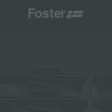
商
商
HETICA