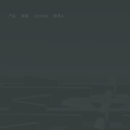
产品
新闻
联系人
FOSTER
产品
体验
公司
联系人
服务
零售商
社交
厨房
FOSTER服务
目录
水槽
NEWSROOM
集团
信息请求
客户定制
零售商
FACEBOOK
AESTHETICA
FOSTER服务商
产品
事件
INSTAGRAM
PVD
龙头
价值
加入我们
直接协助
成为FOSTER官方零售商
成为FOSTER服务
AEST
LINKEDIN
项目
电磁炉
历史
FOSTER学院
YOUTUBE
燃气灶
持续性
产品保养建议
抽油烟机
WARRANTY
烤箱及配套产品
RANGETOP和TOP INOX系列
冰箱
洗碗机