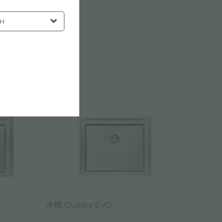
SH
水槽 Quadra EVO