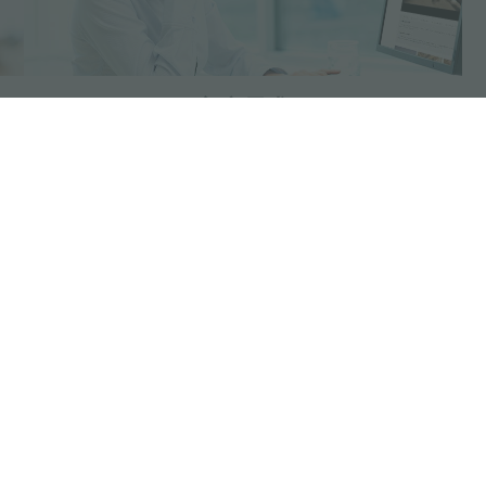
客户需求
分享
FOSTER S.P.A.
FOSTER MILANO INC
Via M.S. Ottone, 18-20
7300 Biscayne Boulev
 (Reggio Emilia) - Italy
Suite 200