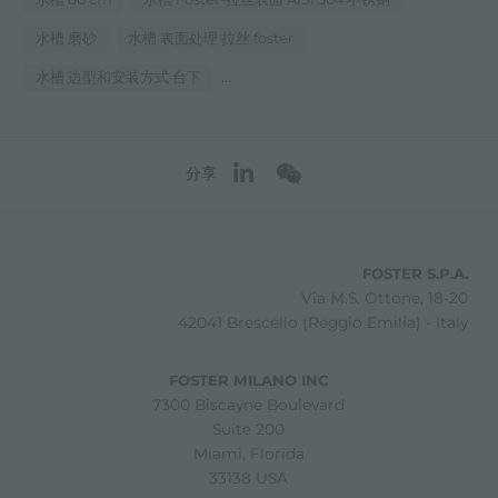
水槽 磨砂
水槽 表面处理 拉丝 foster
...
水槽 边型和安装方式 台下
分享
FOSTER S.P.A.
Via M.S. Ottone, 18-20
42041 Brescello (Reggio Emilia) - Italy
FOSTER MILANO INC
7300 Biscayne Boulevard
Suite 200
Miami, Florida
33138 USA