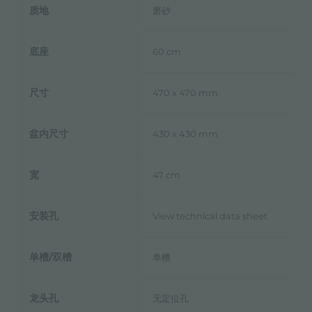
质地
磨砂
底座
60 cm
尺寸
470 x 470 mm
盆内尺寸
430 x 430 mm
宽
47 cm
安装孔
View technical data sheet
单槽/双槽
单槽
龙头孔
无定位孔