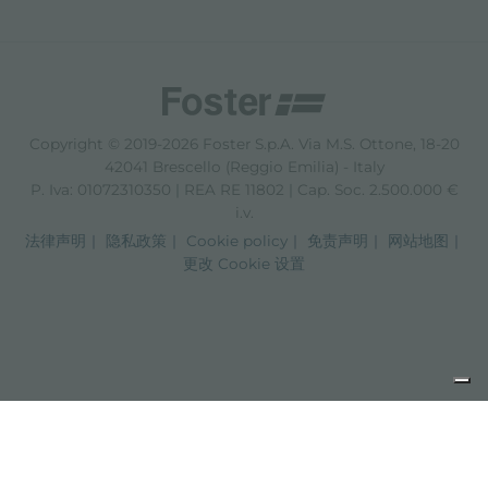
Copyright © 2019-2026 Foster S.p.A. Via M.S. Ottone, 18-20
42041 Brescello (Reggio Emilia) - Italy
P. Iva: 01072310350 | REA RE 11802 | Cap. Soc. 2.500.000 €
i.v.
法律声明
隐私政策
Cookie policy
免责声明
网站地图
更改 Cookie 设置