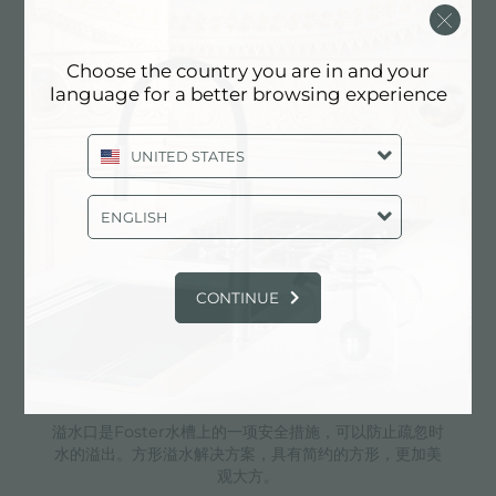
3.5" 下水器提篮
Foster®水槽均配备了3.5”下水器，有可防止固体
Choose the country you are in and your
颗粒流入下水器的实用篮式塞。3.5”下水器允许
language for a better browsing experience
使用Foster®碎渣机，可与所有型号兼容。
UNITED STATES
深盆
ENGLISH
得益于先进的生产技术，该洗碗盆的重要深度超过20厘
米，可以在所有洗涤操作中提供极大的灵活性和实用性。
CONTINUE
溢水口
溢水口是Foster水槽上的一项安全措施，可以防止疏忽时
水的溢出。方形溢水解决方案，具有简约的方形，更加美
观大方。