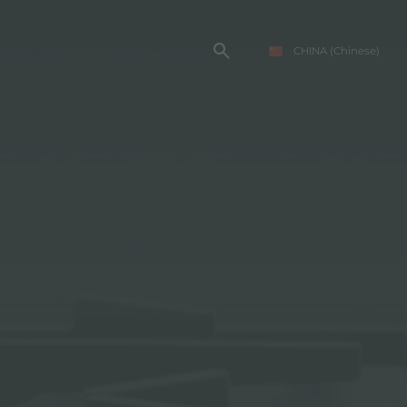
CHINA
(Chinese)