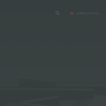
CHINA
(Chinese)