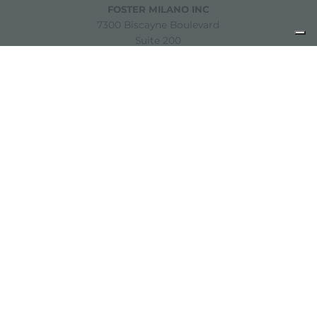
FOSTER MILANO INC
7300 Biscayne Boulevard
Suite 200
Miami, Florida
33138 USA
Copyright © 2019-2026 Foster S.p.A. Via M.S. Ottone, 18-20
42041 Brescello (Reggio Emilia) - Italy
P. Iva: 01072310350 | REA RE 11802 | Cap. Soc. 2.500.000 €
i.v.
法律声明
隐私政策
Cookie policy
免责声明
网站地图
更改 Cookie 设置