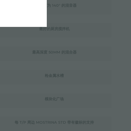
旋转角度为 140° 的混音器
最好的厨房搅拌机
最高深度 50MM 的混合器
枪金属水槽
模块化广场
每 T/P 周边 MOSTRINA STD 带有徽标的支持