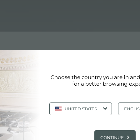
Choose the country you are in an
for a better browsing exp
页 11/41
«
11
12
13
14
15
»
显示全部
UNITED STATES
ENGLI
斯普利特 4
CONTINUE