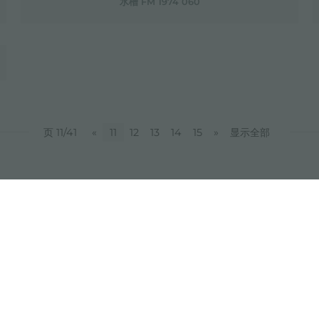
水槽 FM 1974 060
页 11/41
«
11
12
13
14
15
»
显示全部
分享
FOSTER S.P.A.
FOSTER MILANO INC