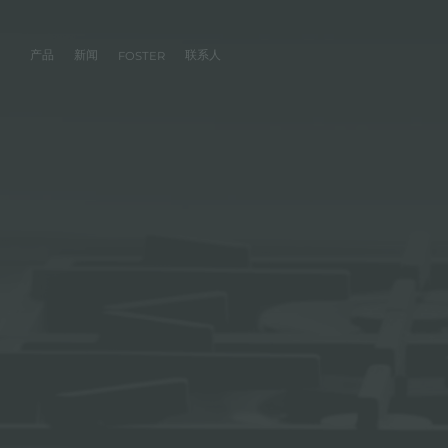
产品
新闻
联系人
FOSTER
产品
体验
公司
联系人
服务
零售商
社交
厨房
FOSTER服务
目录
水槽
NEWSROOM
集团
信息请求
客户定制
零售商
FACEBOOK
AESTHETICA
FOSTER服务商
产品
事件
INSTAGRAM
PVD
龙头
价值
加入我们
直接协助
成为FOSTER官方零售商
成为FOSTER服务
AEST
LINKEDIN
项目
电磁炉
历史
FOSTER学院
YOUTUBE
燃气灶
持续性
产品保养建议
抽油烟机
WARRANTY
烤箱及配套产品
RANGETOP和TOP INOX系列
冰箱
洗碗机