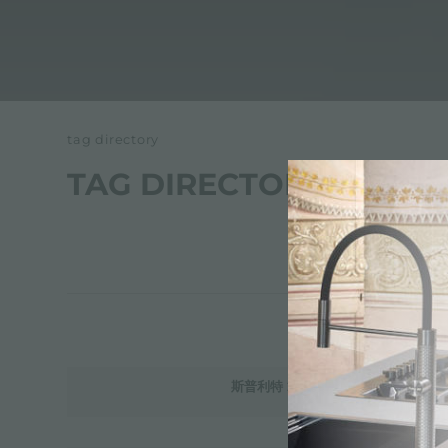
tag directory
TAG DIRECTORY
斯普利特 2