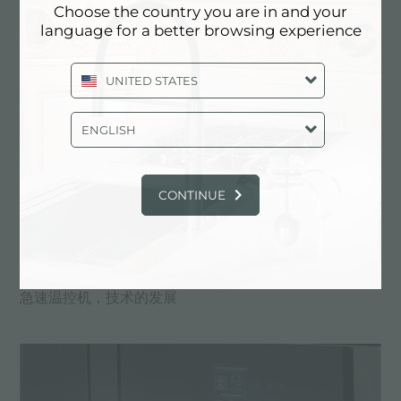
Choose the country you are in and your
language for a better browsing experience
UNITED STATES
ENGLISH
CONTINUE
急速温控机，技术的发展