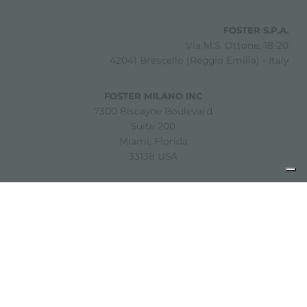
FOSTER S.P.A.
Via M.S. Ottone, 18-20
42041 Brescello (Reggio Emilia) - Italy
FOSTER MILANO INC
7300 Biscayne Boulevard
Suite 200
Miami, Florida
33138 USA
Copyright © 2019-2026 Foster S.p.A. Via M.S. Ottone, 18-20
42041 Brescello (Reggio Emilia) - Italy
P. Iva: 01072310350 | REA RE 11802 | Cap. Soc. 2.500.000 €
i.v.