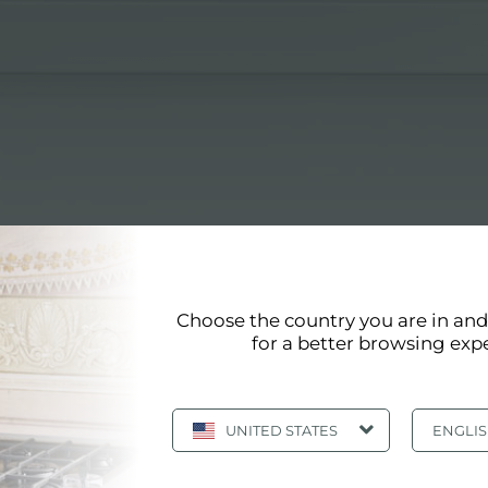
Choose the country you are in an
机
for a better browsing exp
每 la cucina
UNITED STATES
ENGLI
庭使用而设计的快速爆破冷水机，内置版本和独立版本提供了基本
酵面包，比萨饼和 focaccia，找到准备好和热的菜肴，保