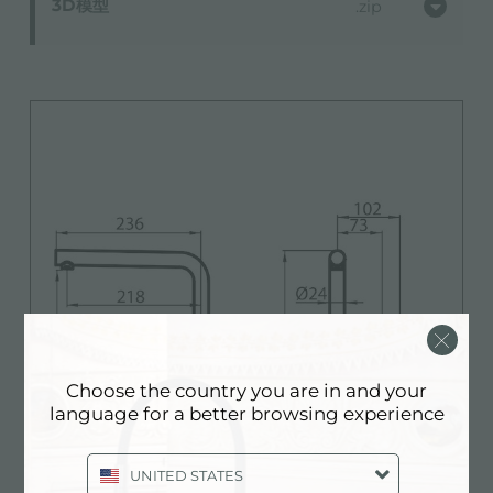
3D模型
zip
Choose the country you are in and your
language for a better browsing experience
UNITED STATES