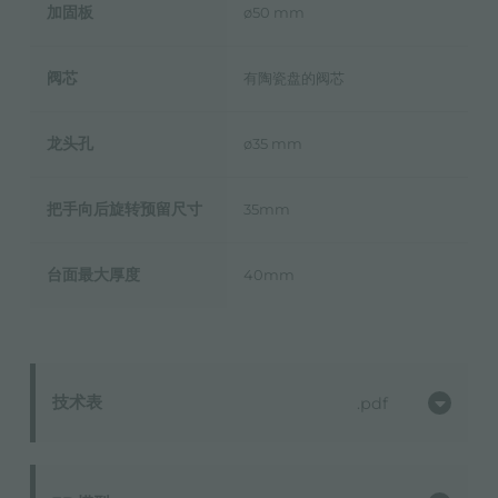
加固板
ø50 mm
阀芯
有陶瓷盘的阀芯
龙头孔
ø35 mm
把手向后旋转预留尺寸
35mm
台面最大厚度
40mm
技术表
pdf