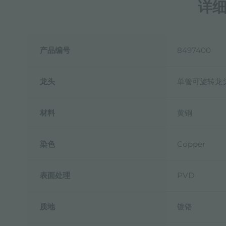
详
产品编号
8497400
龙头
单管可旋转龙
材料
黄铜
染色
Copper
表面处理
PVD
质地
镀铬