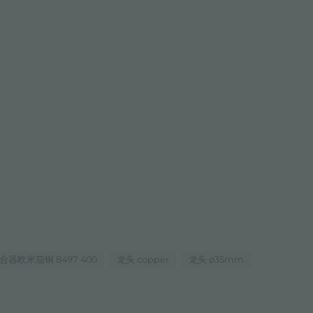
龙头 Omega Plus
龙头 Omega Gun Metal
8497 020
8497 856
合器欧米茄铜 8497 400
龙头 copper
龙头 ø35mm