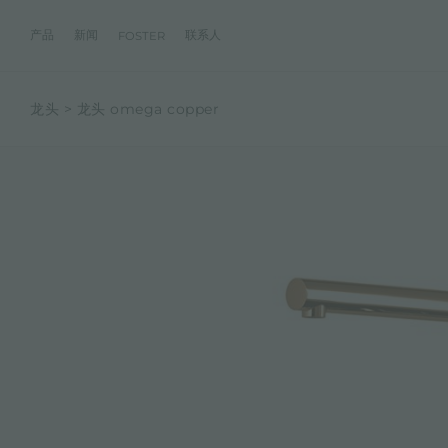
产品
新闻
联系人
FOSTER
龙头
龙头 omega copper
产品
体验
公司
联系人
服务
零售商
社交
厨房
FOSTER服务
目录
水槽
NEWSROOM
集团
信息请求
客户定制
零售商
FACEBOOK
AESTHETICA
FOSTER服务商
产品
事件
INSTAGRAM
PVD
龙头
价值
加入我们
直接协助
成为FOSTER官方零售商
成为FOSTER服务
AEST
LINKEDIN
项目
电磁炉
历史
FOSTER学院
YOUTUBE
燃气灶
持续性
产品保养建议
抽油烟机
WARRANTY
烤箱及配套产品
RANGETOP和TOP INOX系列
冰箱
洗碗机
冰箱