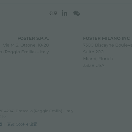
分享
FOSTER S.P.A.
FOSTER MILANO INC
Via M.S. Ottone, 18-20
7300 Biscayne Boulev
 (Reggio Emilia) - Italy
Suite 200
Miami, Florida
33138 USA
0 42041 Brescello (Reggio Emilia) - Italy
i.v.
图
更改 Cookie 设置