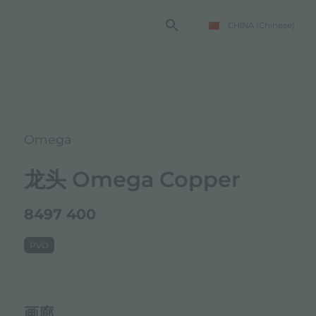
CHINA
(Chinese)
Omega
龙头 Omega Copper
8497 400
PVD
画廊