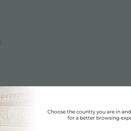
芯
Choose the country you are in an
for a better browsing exp
技术表
pdf