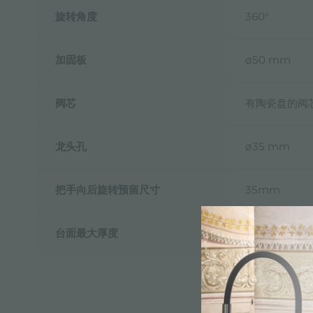
旋转角度
360°
加固板
ø50 mm
阀芯
有陶瓷盘的阀
龙头孔
ø35 mm
把手向后旋转预留尺寸
35mm
台面最大厚度
40mm