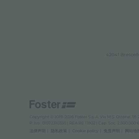
42041 Brescello
Copyright © 2019-2026 Foster S.p.A. Via M.S. Ottone, 18-2
P. Iva: 01072310350 | REA RE 11802 | Cap. Soc. 2.500.000 € 
法律声明
隐私政策
Cookie policy
免责声明
网站地