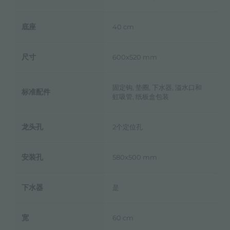
底座
40 cm
尺寸
600x520 mm
固定钩, 垫圈, 下水器, 溢水口和
标准配件
虹吸管, 纸板盒包装
龙头孔
2个定位孔
安装孔
580x500 mm
下水器
是
宽
60 cm