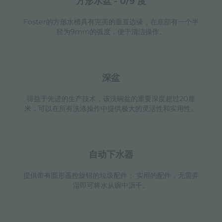
方形水盆 - 0/9 度
Foster的方形水槽具有完美的垂直边缘，在底部有一个半
径为9mm的弧度，便于清洁操作。
深盆
得益于先进的生产技术，该洗碗盆的重要深度超过20厘
米，可以在所有洗涤操作中提供极大的灵活性和实用性。
自动下水器
提供带有圆形遥控旋钮的垃圾配件； 实用的配件，无需弄
湿即可将水从碗中沥干。