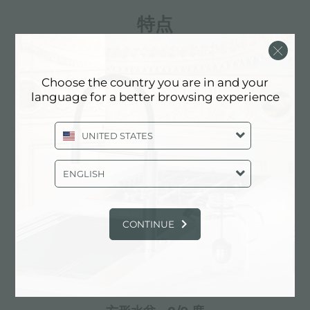
特点
3.5" 下水器提篮
Choose the country you are in and your
language for a better browsing experience
Foster®水槽均配备了3.5”下水器，有可防止固体
颗粒流入下水器的实用篮式塞。3.5”下水器允许
使用Foster®碎渣机，可与所有型号兼容。
UNITED STATES
ENGLISH
双龙头孔
龙头安装区配备了两个龙头安装孔。在第二个孔中，可以
CONTINUE
安装自动排水管的遥控器，或者，一个实用的肥皂分配
器。