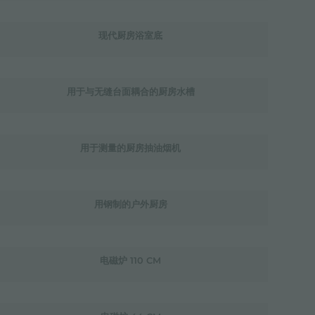
现代厨房浴室底
用于与无缝台面耦合的厨房水槽
用于测量的厨房抽油烟机
用钢制的户外厨房
电磁炉 110 CM