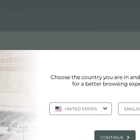
Choose the country you are in an
for a better browsing exp
页 36/41
«
36
37
38
39
40
»
显示全部
UNITED STATES
ENGLI
燃气灶 表面处理 拉丝 FOSTER
CONTINUE