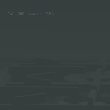
产品
新闻
联系人
FOSTER
产品
体验
公司
联系人
服务
零售商
社交
厨房
FOSTER服务
目录
水槽
NEWSROOM
集团
信息请求
客户定制
零售商
FACEBOOK
AESTHETICA
FOSTER服务商
产品
事件
INSTAGRAM
PVD
龙头
价值
加入我们
直接协助
成为FOSTER官方零售商
成为FOSTER服务
AEST
LINKEDIN
项目
电磁炉
历史
FOSTER学院
YOUTUBE
燃气灶
持续性
产品保养建议
抽油烟机
WARRANTY
烤箱及配套产品
RANGETOP和TOP INOX系列
冰箱
洗碗机