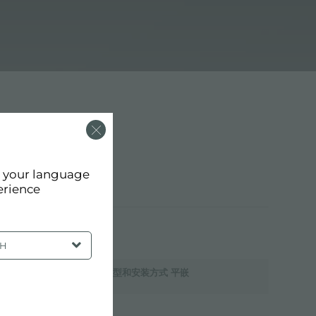
d your language
erience
SH
燃气灶 边型和安装方式 平嵌