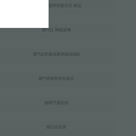
燃气灶 边型和安装方式 斜边
燃气灶 陶瓷玻璃
燃气灶的最佳厨房抽油烟机
燃气烤箱和炉灶独立
物理气相沉积
独立式目录