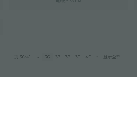
电磁炉 38 CM
页 36/41
«
36
37
38
39
40
»
显示全部
分享
FOSTER S.P.A.
FOSTER MILANO INC