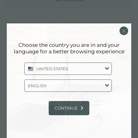
设计师燃气炉
Choose the country you are in and your
language for a better browsing experience
设计师电器
UNITED STATES
设计感应炉
ENGLISH
CONTINUE
设计板