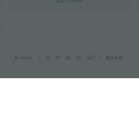
龙头 COPPER
页 40/41
«
36
37
38
39
40
»
显示全部
分享
FOSTER S.P.A.
FOSTER MILANO INC