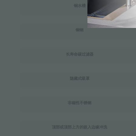
铜水槽
铜钢
长寿命碳过滤器
隐藏式吸罩
非磁性不锈钢
顶部或顶部上方的嵌入边缘冲洗