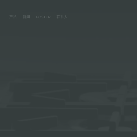
产品
新闻
联系人
FOSTER
产品
体验
公司
联系人
服务
零售商
社交
厨房
FOSTER服务
目录
水槽
NEWSROOM
集团
信息请求
客户定制
零售商
FACEBOOK
AESTHETICA
FOSTER服务商
产品
事件
INSTAGRAM
PVD
龙头
价值
加入我们
直接协助
成为FOSTER官方零售商
成为FOSTER服务
AEST
LINKEDIN
项目
电磁炉
历史
FOSTER学院
YOUTUBE
燃气灶
持续性
产品保养建议
抽油烟机
WARRANTY
烤箱及配套产品
RANGETOP和TOP INOX系列
冰箱
洗碗机