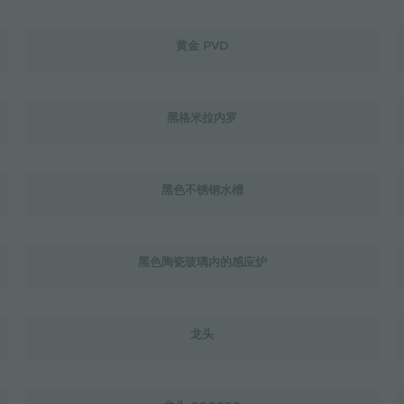
黄金 PVD
黑格米拉内罗
黑色不锈钢水槽
黑色陶瓷玻璃内的感应炉
龙头