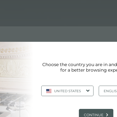
Choose the country you are in an
for a better browsing exp
页 40/41
«
36
37
38
39
40
»
显示全部
UNITED STATES
ENGLI
铜不锈钢
CONTINUE