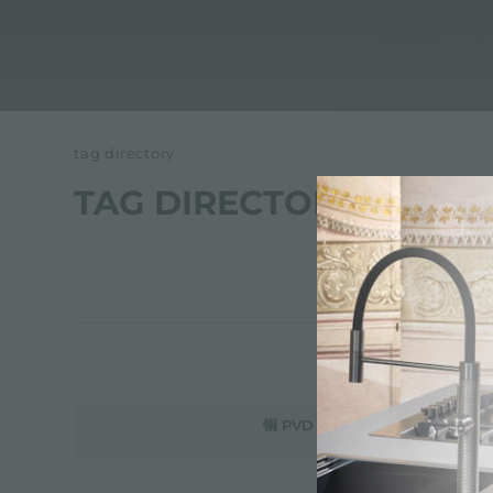
tag directory
TAG DIRECTORY
铜 PVD