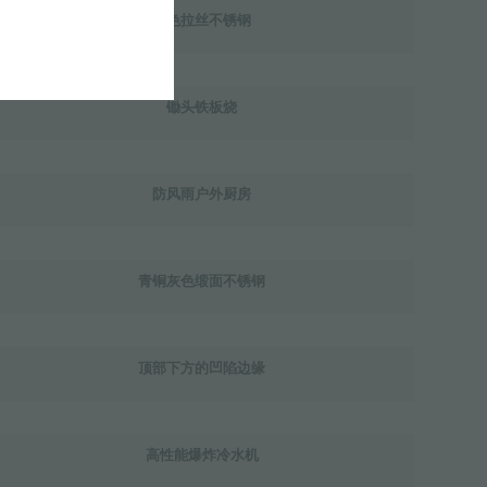
铜色拉丝不锈钢
锄头铁板烧
防风雨户外厨房
青铜灰色缎面不锈钢
顶部下方的凹陷边缘
高性能爆炸冷水机